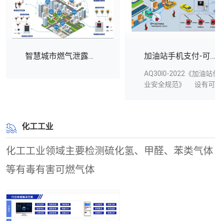
会对道路上的车辆、行
具有部署快速、方便灵
人造成极大的危害，对
活等特点，实时监测实
社会安定、安全造成负
时发布监测数据，具有
面影响。由于城区面积
超标预警功能，移动
扩大，井盖分布范围
端、电脑端都可实时查
智慧城市燃气泄露解决方案
加油站手机支付-可燃气体检测解决方案
广、数量大，导致监管
看和远程监管。 为预测
AQ30I0-2022《加油站作
难度大，通过井盖盗窃
预警，溯源及治理等环
业安全规范》 设有可
线缆的犯罪行为越来越
保决策提供数据支持。
燃气体声光报警装置的
猖獗。井盖线缆防盗已
加油作业区内可允许客
经成为困扰市政建设的
户使用手机支付, 当现场
巨大难题。市场需求：
化工工业
警报器报警时, 应立即停
城市建设是城市管理的
止使用手机和停止加油
重要部分，窨井盖是现
相关作业, 并按应急预案
化工工业领域主要检测硫化氢、甲醛、苯类气体
代城市中重要的公共基
进行应急处置, 可燃气体
础设施，市政、通讯、
等有毒有害可燃气体
检测报警设计应符合
燃气、电力、交管等多
GB/T50493的规定。
个行业独自的井盖管辖
磁吸无线可燃气体探测
权，物权分离，信息不
器是河南中安电子探测
对称，增加管理难度。
技术有限公司针对
系统架构技术参数：电