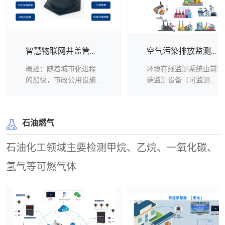
智慧物联网井盖管理系统
空气污染排放监测解决方案
概述：随着城市化进程
环境在线监测系统由前
的加快，市政公用设施
端监测设备（可监测
建设发展迅速。电力、
如：粉尘颗粒物、一氧
通信等部门的线缆大都
化碳（CO）、二氧化碳
采取地埋方式，通过井
（CO2）、二氧化硫
石油燃气
盖进行日常维护，由于
（SO2）、二氧化氮
缺乏有效的实时监控及
（NO2）、一氧化氮
管理手段，给不法分子
（NO）、臭氧（O3）、
石油化工领域主要检测甲烷、乙烷、一氧化碳、
提供可乘之机，撬开井
甲烷、硫化氢、噪音、
氢气等可燃气体
盖盗窃电缆、偷盗井盖
温湿度等等）、数据传
的犯罪行为时有发生，
输网络、管理平台三部
不仅影响了相关设备的
分组成。可对普通办
正常工作，造成巨大的
公、电子、机械、化工
直接或间接经济损失，
等工业企业园区实施全
而且丢失井盖的井口也
方位监测监控。 本系统