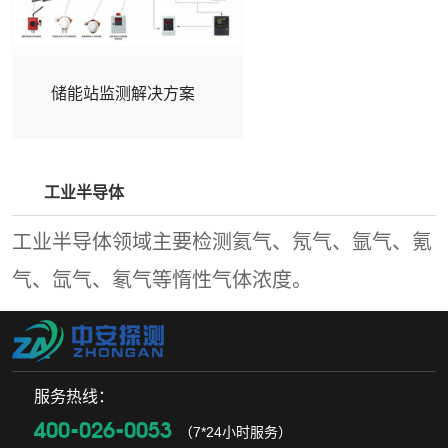
时间≤30s (T90)报警设
定值一级报警: 25%LEL；
级报警: 50%LEL(可自设)
显示方式液晶屏显示状
态指示正常+报警+故障
储能站监测解决方案
+防盗报警方式声+光输
出信号LoRa-433MHz供
电方式电池供电,续航五
年防盗功能防盗扣+声光
工业半导体
报警安装方式磁吸式+固
定式环境温度
工业半导体领域主要检测氦气、氖气、氩气、氪
(-40~+70)°C防爆标志Ex
ib IIB T3 Gb产品尺寸
气、氙气、氡气等惰性气体浓度。
190X210X 70(MM)安装
示意图及现场安装图
服务热线：
400-026-0053
（7*24小时服务）