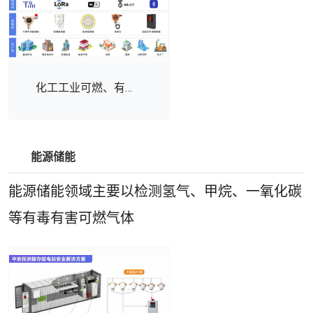
AQ3010《加油站作业安
压范围3.0~3.6V频率范
全规范》所研发的一款
围NB-
气体探测器。该探测器
IOT(800/900/1800MHZ)
采用超低功耗红外传感
静态电流10~20uA发射
器, 内置电池续航5年, 两
功率0-20dBm可设置数
级声光报警, 液晶屏浓度
据传输方式NB-IOT近场
化工工业可燃、有毒有害气体监测解决方案
显示, 符合GB15322产品
数据读取方式二维码读
国标和GB/T50493设计
取距离10-30mm工作温
国标。设备内置防盗报
度-20℃～+80℃电池寿
警功能, 具备磁吸与抱管
命3-5年（视数据通讯频
能源储能
固定两种安装方式, 无需
次）外形尺寸
施工布线, 即放即用, 通过
110mm(底)x88mm(上)x36mm
能源储能领域主要以检测氢气、甲烷、一氧化碳
无线信号传输至控制器,
实现加油作业现场、营
等有毒有害可燃气体
业室双报警。技术参
数：检测气体烷烃类可
燃气体检测原理非色散
红外吸收检测范围(3-
100) %LEL分辨率1%LEL
示值误差≤土3%FS响应