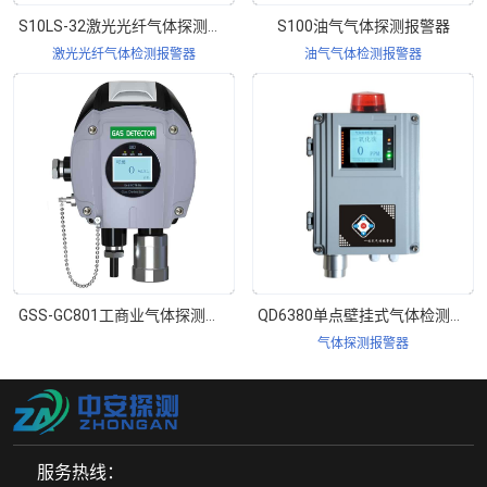
S10LS-32激光光纤气体探测报警器
S100油气气体探测报警器
激光光纤气体检测报警器
油气气体检测报警器
GSS-GC801工商业气体探测器探测器
QD6380单点壁挂式气体检测报警器
气体探测报警器
服务热线：