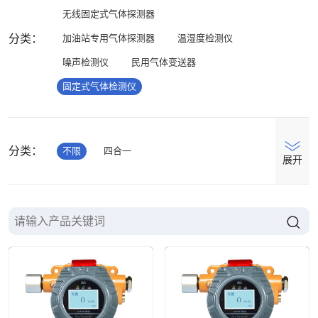
无线固定式气体探测器
分类：
加油站专用气体探测器
温湿度检测仪
噪声检测仪
民用气体变送器
固定式气体检测仪
分类：
不限
四合一
展开