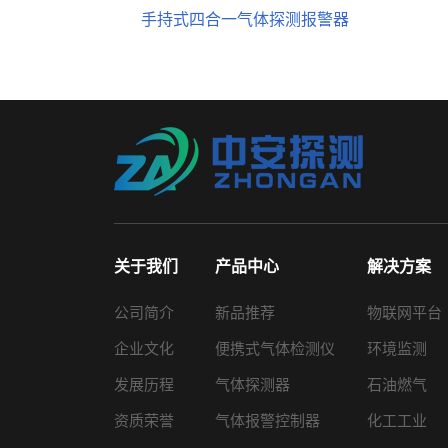
手持式四合一气体探测报警器
关于我们
产品中心
解决方案
公司简介
新品推荐
物联网平台
企业文化
便携式气体检测仪
环境监测
发展历程
气体探测器
石油燃气
资质荣誉
气体报警控制器
化工工业