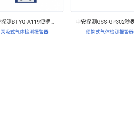
中安探测BTYQ-A119便携式四合一气体检测报警仪 | 可燃有毒气体检测仪
泵吸式气体检测报警器
便携式气体检测报警器