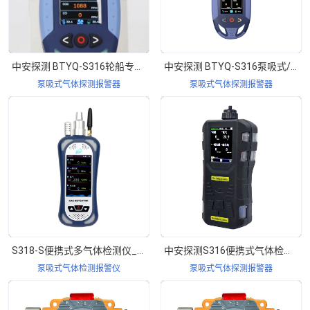
中安探测 BTYQ-S316轮船专用泵吸式/扩散式气体检测仪
中安探测 BTYQ-S316泵吸式/扩散式气体检测仪
泵吸式气体探测报警器
泵吸式气体探测报警器
S318-S便携式多气体检测仪_LINUX系统3.5寸触摸屏泵吸式|中安探测
中安探测S316便携式气体检测报警仪_内置泵吸式采样_声光振动显示四重报警IP65防护等级_
泵吸式气体检测报警仪
泵吸式气体探测报警器