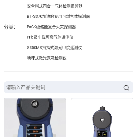
安全帽式四合一气体检测报警器
BT-S370加油站专用可燃气体探测器
分类：
PACK级储能复合火灾探测器
PPb级车载可燃气体遥测仪
S350MS拇指式激光甲烷遥测仪
地埋式激光泵吸检测仪